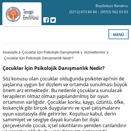
Beylikdüzü Randevu
-
(0212) 873 84 84
(0553) 562 03 03
Anasayfa
Çocuklar İçin Psikolojik Danışmanlık
Hizmetlerimiz
Çocuklar İçin Psikolojik Danışmanlık Nedir?
Çocuklar İçin Psikolojik Danışmanlık Nedir?
Söz konusu olan çocuklar olduğunda psikoterapi’nin de
yaşlarına uygun bir düzlem ve ortamda sunulması büyük
önem arz etmektedir. Bu nedenle çocuklara sunulacak
terapilerin olmaz olmazı yapılandırılmış bir oyun
ortamının varlığıdır. Çocuklar korku, kaygı, üzüntü, öfke,
kıskançlık gibi birçok duygularını ve içsel çatışmalarını
oyun vasıtasıyla dile getirirler. Koşulsuz kabul, derin
samimiyet ve sevgiye dayalı kurulan bir ilişki
çerçevesinde çocuk, içsel sıkıntılarını yeniden canlandırır