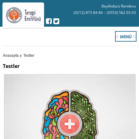
Beylikdüzü Randevu
-
(0212) 873 84 84
(0553) 562 03 03
Anasayfa
Testler
Testler