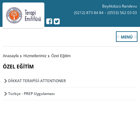
Beylikdüzü Randevu
-
(0212) 873 84 84
(0553) 562 03 03
Anasayfa
Hizmetlerimiz
Özel Eğitim
ÖZEL EĞİTİM
DİKKAT TERAPİSİ-ATTENTIONER
Türkçe - PREP Uygulaması