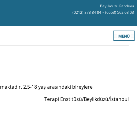
Beylikdüzü Randevu
-
(0212) 873 84 84
(0553) 562 03 03
maktadır. 2,5-18 yaş arasındaki bireylere
Terapi Enstitüsü/Beylikdüzü/İstanbul