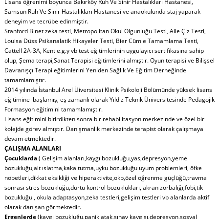
Lisans öğrenimi boyunca Bakırköy Ruh Ve Sinir Hastalıkları Hastanesi,
Samsun Ruh Ve Sinir Hastalıkları Hastanesi ve anaokulunda staj yaparak
deneyim ve tecrübe edinmiştir.
Stanford Binet zeka testi, Metropolitan Okul Olgunluğu Testi, Aile Çiz Testi,
Louisa Düss Psikanalatik Hikayeler Testi, Bier Cümle Tamamlama Testi,
Cattell 2A-3A, Kent e.g.y vb test eğitimlerinin uygulayıcı sertifikasına sahip
olup, Şema terapi,Sanat Terapisi eğitimlerini almıştır. Oyun terapisi ve Bilişsel
Davranışçı Terapi eğitimlerini Yeniden Sağlık Ve Eğitim Derneğinde
tamamlamıştır.
2014 yılında İstanbul Arel Üiversitesi Klinik Psikoloji Bölümünde yüksek lisans
eğitimine başlamış, eş zamanlı olarak Yıldız Teknik Üniversitesinde Pedagojik
Formasyon eğitimini tamamlamıştır.
Lisans eğitimini bitirdikten sonra bir rehabilitasyon merkezinde ve özel bir
kolejde görev almıştır. Danışmanlık merkezinde terapist olarak çalışmaya
devam etmektedir.
ÇALIŞMA ALANLARI
Çocuklarda
( Gelişim alanları,kaygı bozukluğu,yas,depresyon,yeme
bozukluğu,alt ıslatma,kaka tutma,uyku bozukluğu uyum problemleri, öfke
nöbetleri,dikkat eksikliği ve hiperaktivite,okb,özel öğrenme güçlüğü,travma
sonrası stres bozukluğu,dürtü kontrol bozuklukları, akran zorbalığı,fobi,tik
bozukluğu , okula adaptasyon,zeka testleri,gelişim testleri vb alanlarda aktif
olarak danışan görmektedir.
Ergenlerde
(kaygı bozukluğu,panik atak,sınav kaygısı,depresyon,sosyal