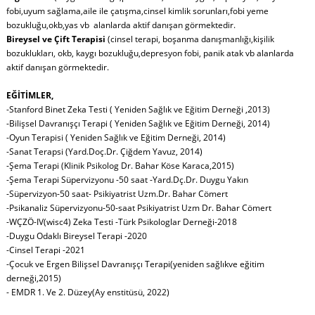
fobi,uyum sağlama,aile ile çatışma,cinsel kimlik sorunları,fobi yeme
bozukluğu,okb,yas vb alanlarda aktif danışan görmektedir.
Bireysel ve Çift Terapisi
(cinsel terapi, boşanma danışmanlığı,kişilik
bozuklukları, okb, kaygı bozukluğu,depresyon fobi, panik atak vb alanlarda
aktif danışan görmektedir.
EĞİTİMLER,
-Stanford Binet Zeka Testi ( Yeniden Sağlık ve Eğitim Derneği ,2013)
-Bilişsel Davranışçı Terapi ( Yeniden Sağlık ve Eğitim Derneği, 2014)
-Oyun Terapisi ( Yeniden Sağlık ve Eğitim Derneği, 2014)
-Sanat Terapsi (Yard.Doç.Dr. Çiğdem Yavuz, 2014)
-Şema Terapi (Klinik Psikolog Dr. Bahar Köse Karaca,2015)
-Şema Terapi Süpervizyonu -50 saat -Yard.Dç.Dr. Duygu Yakın
-Süpervizyon-50 saat- Psikiyatrist Uzm.Dr. Bahar Cömert
-Psikanaliz Süpervizyonu-50-saat Psikiyatrist Uzm Dr. Bahar Cömert
-WÇZÖ-IV(wisc4) Zeka Testi -Türk Psikologlar Derneği-2018
-Duygu Odaklı Bireysel Terapi -2020
-Cinsel Terapi -2021
-Çocuk ve Ergen Bilişsel Davranışçı Terapi(yeniden sağlıkve eğitim
derneği,2015)
- EMDR 1. Ve 2. Düzey(Ay enstitüsü, 2022)