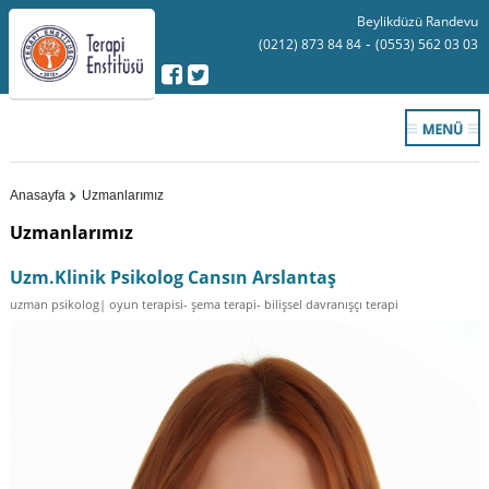
Beylikdüzü Randevu
-
(0212) 873 84 84
(0553) 562 03 03
Anasayfa
Uzmanlarımız
Uzmanlarımız
Uzm.Klinik Psikolog Cansın Arslantaş
uzman psikolog| oyun terapisi- şema terapi- bilişsel davranışçı terapi